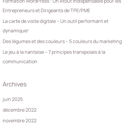
Formation WordPress : Un Atout Indispensable pour les
h
Entrepreneurs et Dirigeants de TPE/PME
e
La carte de visite digitale – Un outil performant et
r
dynamique!
:
Des légumes et des couleurs – 5 couleurs du marketing
Le jeu à la nantaise – 7 principes transposés à la
communication
Archives
juin 2025
décembre 2022
novembre 2022