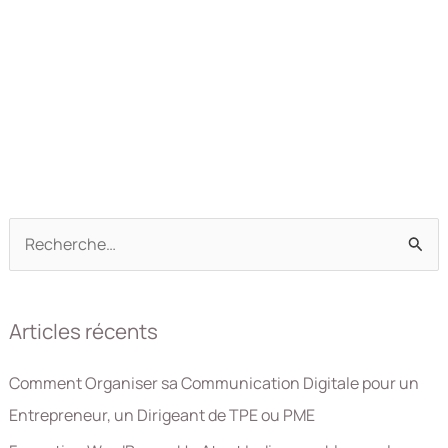
Atout
Indispensable
pour
les
Entrepreneurs
et
Dirigeants
de
TPE/PME
R
e
c
Articles récents
h
e
Comment Organiser sa Communication Digitale pour un
r
Entrepreneur, un Dirigeant de TPE ou PME
c